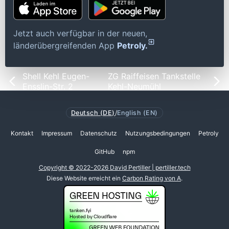
Jetzt auch verfügbar in der neuen,
länderübergreifenden App
Petroly.
Shell Kehl Eugen-
ZG Raiffeisen Tankstelle
Ensslin-Str. 2
Kehl-Neumühl
Deutsch (DE)
/
English (EN)
Kontakt
Impressum
Datenschutz
Nutzungsbedingungen
Petroly
GitHub
npm
Copyright © 2022-2026 David Pertiller | pertiller.tech
Diese Website erreicht ein
Carbon Rating von A
.