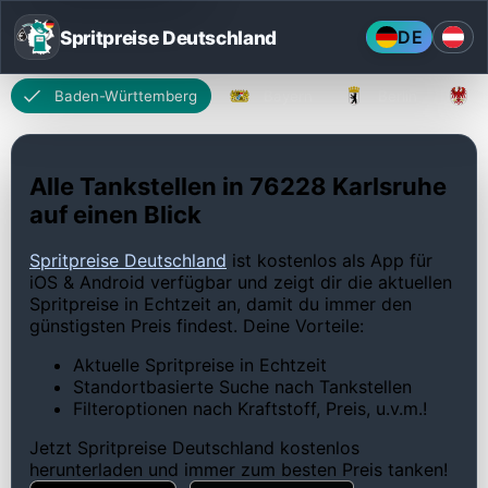
Spritpreise Deutschland
DE
Baden-Württemberg
Bayern
Berlin
Alle Tankstellen in 76228 Karlsruhe
auf einen Blick
Spritpreise Deutschland
ist kostenlos als App für
iOS & Android verfügbar und zeigt dir die aktuellen
Spritpreise in Echtzeit an, damit du immer den
günstigsten Preis findest. Deine Vorteile:
Aktuelle Spritpreise in Echtzeit
Standortbasierte Suche nach Tankstellen
Filteroptionen nach Kraftstoff, Preis, u.v.m.!
Jetzt Spritpreise Deutschland kostenlos
herunterladen und immer zum besten Preis tanken!