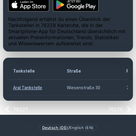
Nachfolgend erhältst du einen Überblick der
Tankstellen in 76228 Karlsruhe, die in der
Smartphone-App für Deutschland übersichtlich mit
aktuellen Preisinformationen, Trends, Statistiken
und Wissenswertem aufbereitet sind:
Tankstelle
Straße
PLZ
Aral Tankstelle
Wiesenstraße 30
7622
76227
76275
Deutsch (DE)
/
English (EN)