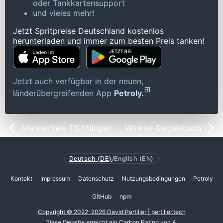
oder Tankkartensupport
und vieles mehr!
Jetzt Spritpreise Deutschland kostenlos
herunterladen und immer zum besten Preis tanken!
Jetzt auch verfügbar in der neuen,
länderübergreifenden App
Petroly.
Markenfreie TS Ittlingen
Winkler-Siegelsbach
Deutsch (DE)
/
English (EN)
Kontakt
Impressum
Datenschutz
Nutzungsbedingungen
Petroly
GitHub
npm
Copyright © 2022-2026 David Pertiller | pertiller.tech
Diese Website erreicht ein
Carbon Rating von A
.