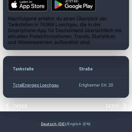
Nachfolgend erhältst du einen Überblick der
Tankstellen in 74369 Loechgau, die in der
Smartphone-App für Deutschland übersichtlich mit
aktuellen Preisinformationen, Trends, Statistiken
und Wissenswertem aufbereitet sind:
Tankstelle
Straße
TotalEnergies Loechgau
Erligheimer Str. 20
74366
74379
Deutsch (DE)
/
English (EN)