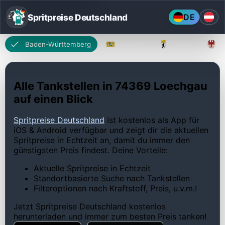
Spritpreise Deutschland
DE
Baden-Württemberg
Bayern
Berlin
Alle Tankstellen in 74369 Loechgau
auf einen Blick
Spritpreise Deutschland
ist kostenlos als App für
iOS & Android verfügbar und zeigt dir die aktuellen
Spritpreise in Echtzeit an, damit du immer den
günstigsten Preis findest. Deine Vorteile:
Aktuelle Spritpreise in Echtzeit
Standortbasierte Suche nach Tankstellen
Filteroptionen nach Kraftstoff, Preis, u.v.m.!
Jetzt Spritpreise Deutschland kostenlos
herunterladen und immer zum besten Preis tanken!