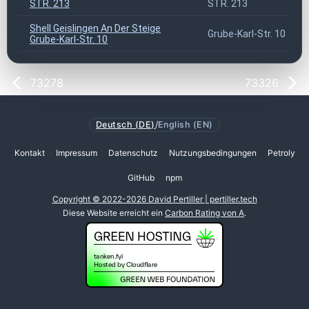
STR. 213
STR. 213
Shell Geislingen An Der Steige
Grube-Karl-Str. 10
Grube-Karl-Str. 10
73278
73326
Deutsch (DE)
/
English (EN)
Kontakt
Impressum
Datenschutz
Nutzungsbedingungen
Petroly
GitHub
npm
Copyright © 2022-2026 David Pertiller | pertiller.tech
Diese Website erreicht ein
Carbon Rating von A
.