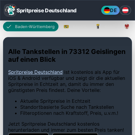
Spritpreise Deutschland
DE
Baden-Württemberg
Bayern
Berlin
Alle Tankstellen in 73312 Geislingen
auf einen Blick
Spritpreise Deutschland
ist kostenlos als App für
iOS & Android verfügbar und zeigt dir die aktuellen
Spritpreise in Echtzeit an, damit du immer den
günstigsten Preis findest. Deine Vorteile:
Aktuelle Spritpreise in Echtzeit
Standortbasierte Suche nach Tankstellen
Filteroptionen nach Kraftstoff, Preis, u.v.m.!
Jetzt Spritpreise Deutschland kostenlos
herunterladen und immer zum besten Preis tanken!