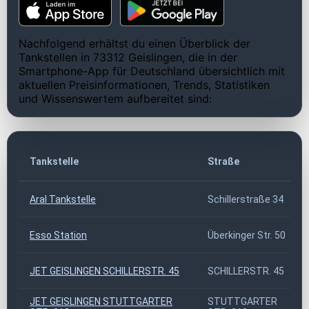
Nachfolgend erhältst du einen Überblick der
Tankstellen in 73312 Geislingen, die in der
Smartphone-App für Deutschland übersichtlich mit
aktuellen Preisinformationen, Trends, Statistiken
und Wissenswertem aufbereitet sind:
Tankstelle
Straße
Aral Tankstelle
Schillerstraße 34
Esso Station
Überkinger Str. 50
JET GEISLINGEN SCHILLERSTR. 45
SCHILLERSTR. 45
JET GEISLINGEN STUTTGARTER
STUTTGARTER