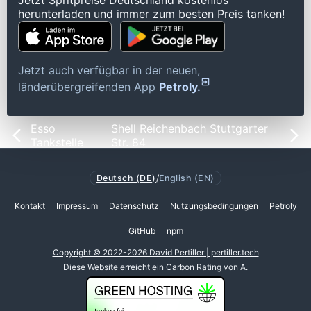
Jetzt Spritpreise Deutschland kostenlos
herunterladen und immer zum besten Preis tanken!
Jetzt auch verfügbar in der neuen,
länderübergreifenden App
Petroly.
Esso
Shell Reichenbach Stuttgarter
Tankstelle
Str. 84
Deutsch (DE)
/
English (EN)
Kontakt
Impressum
Datenschutz
Nutzungsbedingungen
Petroly
GitHub
npm
Copyright © 2022-2026 David Pertiller | pertiller.tech
Diese Website erreicht ein
Carbon Rating von A
.