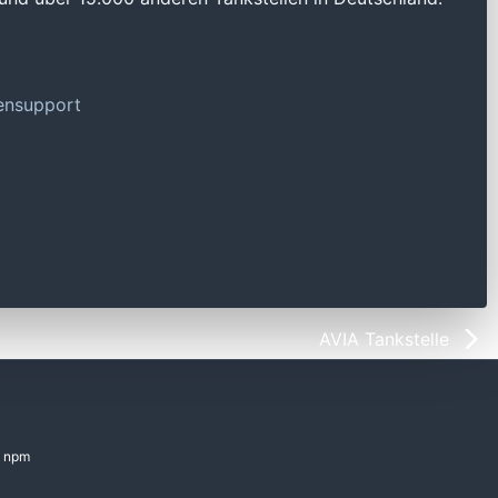
tensupport
AVIA Tankstelle
npm