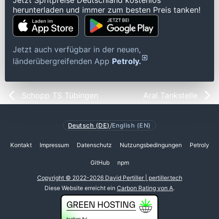
Jetzt Spritpreise Deutschland kostenlos
herunterladen und immer zum besten Preis tanken!
Jetzt auch verfügbar in der neuen,
länderübergreifenden App
Petroly.
Schopp TS Tübingen
Aral Tankstelle
Deutsch (DE)
/
English (EN)
Kontakt
Impressum
Datenschutz
Nutzungsbedingungen
Petroly
GitHub
npm
Copyright © 2022-2026 David Pertiller | pertiller.tech
Diese Website erreicht ein
Carbon Rating von A
.