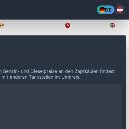
DE
Mecklenburg-Vorpommern
Niedersachsen
Nordr
en Benzin- und Dieselpreise an den Zapfsäulen findest
n mit anderen Tankstellen im Umkreis.