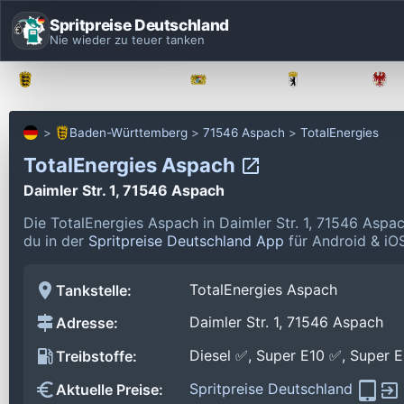
Spritpreise Deutschland
Nie wieder zu teuer tanken
Baden-Württemberg
Bayern
Berlin
Baden-Württemberg
71546 Aspach
TotalEnergies
TotalEnergies Aspach
Daimler Str. 1, 71546 Aspach
Die TotalEnergies Aspach in Daimler Str. 1, 71546 Aspa
du in der
Spritpreise Deutschland App
für Android & iOS
TotalEnergies Aspach
Tankstelle:
Daimler Str. 1, 71546 Aspach
Adresse:
Diesel ✅, Super E10 ✅, Super 
Treibstoffe:
Spritpreise Deutschland
Aktuelle Preise: