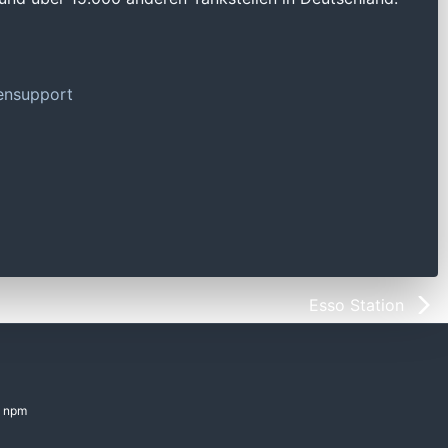
tensupport
Esso Station
npm