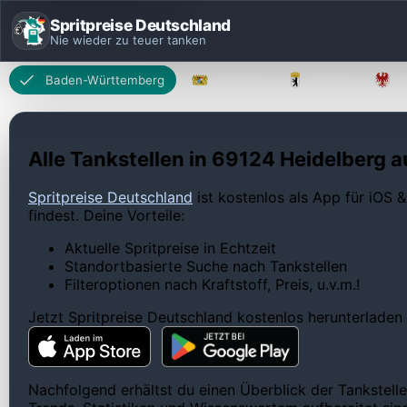
Spritpreise Deutschland
Nie wieder zu teuer tanken
Baden-Württemberg
Bayern
Berlin
Alle Tankstellen in 69124 Heidelberg a
Spritpreise Deutschland
ist kostenlos als App für iOS &
findest. Deine Vorteile:
Aktuelle Spritpreise in Echtzeit
Standortbasierte Suche nach Tankstellen
Filteroptionen nach Kraftstoff, Preis, u.v.m.!
Jetzt Spritpreise Deutschland kostenlos herunterladen
Nachfolgend erhältst du einen Überblick der Tankstelle