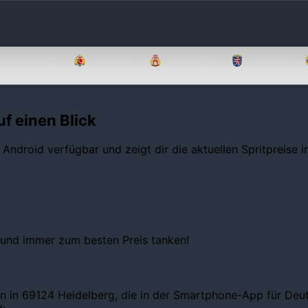
Brandenburg
Bremen
Hamburg
Hessen
uf einen Blick
 Android verfügbar und zeigt dir die aktuellen Spritpreise 
 und immer zum besten Preis tanken!
n in 69124 Heidelberg, die in der Smartphone-App für Deuts