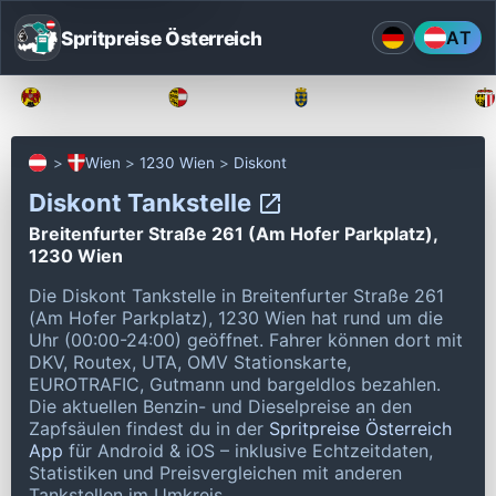
Spritpreise Österreich
AT
Burgenland
Kärnten
Niederösterreich
Wien
1230 Wien
Diskont
Diskont Tankstelle
Breitenfurter Straße 261 (Am Hofer Parkplatz),
1230 Wien
Die Diskont Tankstelle in Breitenfurter Straße 261
(Am Hofer Parkplatz), 1230 Wien hat rund um die
Uhr (00:00-24:00) geöffnet.
Fahrer können dort mit
DKV, Routex, UTA, OMV Stationskarte,
EUROTRAFIC, Gutmann und bargeldlos bezahlen.
Die aktuellen Benzin- und Dieselpreise an den
Zapfsäulen findest du in der
Spritpreise Österreich
App
für Android & iOS – inklusive Echtzeitdaten,
Statistiken und Preisvergleichen mit anderen
Tankstellen im Umkreis.