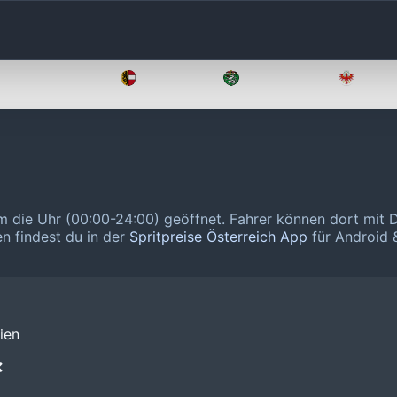
Oberösterreich
Salzburg
Steiermark
Tirol
um die Uhr (00:00-24:00) geöffnet.
Fahrer können dort mit 
en findest du in der
Spritpreise Österreich App
für Android &
ien
❌