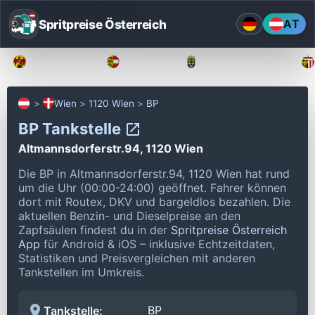
Spritpreise Österreich
AT
Burgenland
Kärnten
Niederösterreich
Wien
1120 Wien
BP
BP Tankstelle
Altmannsdorferstr.94, 1120 Wien
Die BP in Altmannsdorferstr.94, 1120 Wien hat rund
um die Uhr (00:00-24:00) geöffnet.
Fahrer können
dort mit Routex, DKV und bargeldlos bezahlen.
Die
aktuellen Benzin- und Dieselpreise an den
Zapfsäulen findest du in der
Spritpreise Österreich
App
für Android & iOS – inklusive Echtzeitdaten,
Statistiken und Preisvergleichen mit anderen
Tankstellen im Umkreis.
BP
Tankstelle: