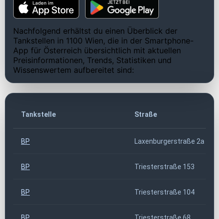
Nachfolgend erhältst du einen Überblick der
Tankstellen in 1100 Wien, die in der Smartphone-
App für Österreich übersichtlich mit aktuellen
Preisinformationen, Trends, Statistiken und
Wissenswertem aufbereitet sind:
Tankstelle
Straße
BP
Laxenburgerstraße 2a
BP
Triesterstraße 153
BP
Triesterstraße 104
BP
Triesterstraße 68