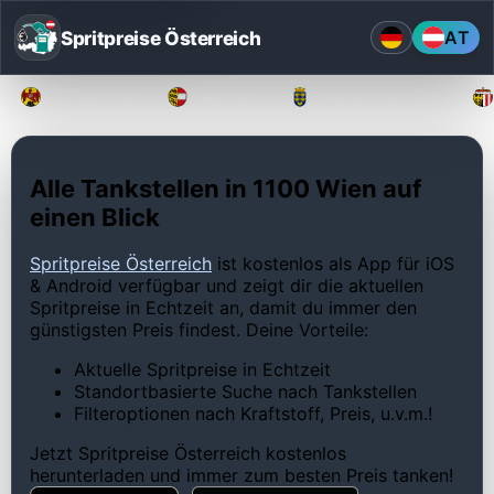
Spritpreise Österreich
AT
Burgenland
Kärnten
Niederösterreich
Alle Tankstellen in 1100 Wien auf
einen Blick
Spritpreise Österreich
ist kostenlos als App für iOS
& Android verfügbar und zeigt dir die aktuellen
Spritpreise in Echtzeit an, damit du immer den
günstigsten Preis findest. Deine Vorteile:
Aktuelle Spritpreise in Echtzeit
Standortbasierte Suche nach Tankstellen
Filteroptionen nach Kraftstoff, Preis, u.v.m.!
Jetzt Spritpreise Österreich kostenlos
herunterladen und immer zum besten Preis tanken!