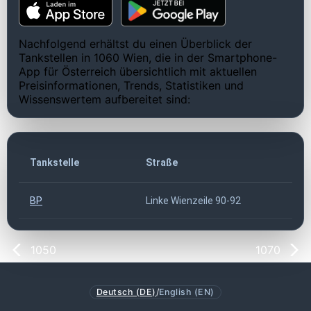
Nachfolgend erhältst du einen Überblick der
Tankstellen in 1060 Wien, die in der Smartphone-
App für Österreich übersichtlich mit aktuellen
Preisinformationen, Trends, Statistiken und
Wissenswertem aufbereitet sind:
Tankstelle
Straße
BP
Linke Wienzeile 90-92
1050
1070
Deutsch (DE)
/
English (EN)