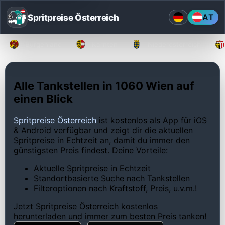
Spritpreise Österreich
AT
Burgenland
Kärnten
Niederösterreich
Alle Tankstellen in 1060 Wien auf
einen Blick
Spritpreise Österreich
ist kostenlos als App für iOS
& Android verfügbar und zeigt dir die aktuellen
Spritpreise in Echtzeit an, damit du immer den
günstigsten Preis findest. Deine Vorteile:
Aktuelle Spritpreise in Echtzeit
Standortbasierte Suche nach Tankstellen
Filteroptionen nach Kraftstoff, Preis, u.v.m.!
Jetzt Spritpreise Österreich kostenlos
herunterladen und immer zum besten Preis tanken!