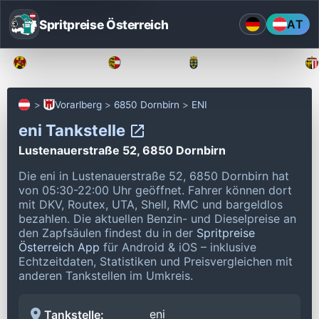
Spritpreise Österreich
AT
Burgenland
Kärnten
Niederösterreich
Vorarlberg
6850 Dornbirn
ENI
eni Tankstelle
Lustenauerstraße 52, 6850 Dornbirn
Die eni in Lustenauerstraße 52, 6850 Dornbirn hat
von 05:30-22:00 Uhr geöffnet.
Fahrer können dort
mit DKV, Routex, UTA, Shell, RMC und bargeldlos
bezahlen.
Die aktuellen Benzin- und Dieselpreise an
den Zapfsäulen findest du in der
Spritpreise
Österreich App
für Android & iOS – inklusive
Echtzeitdaten, Statistiken und Preisvergleichen mit
anderen Tankstellen im Umkreis.
eni
Tankstelle: