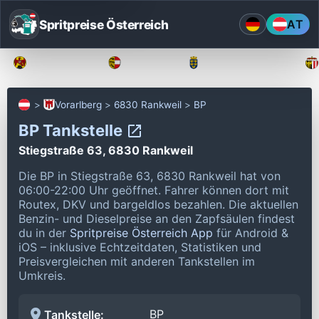
Spritpreise Österreich
AT
Burgenland
Kärnten
Niederösterreich
Vorarlberg
6830 Rankweil
BP
BP Tankstelle
Stiegstraße 63, 6830 Rankweil
Die BP in Stiegstraße 63, 6830 Rankweil hat von
06:00-22:00 Uhr geöffnet.
Fahrer können dort mit
Routex, DKV und bargeldlos bezahlen.
Die aktuellen
Benzin- und Dieselpreise an den Zapfsäulen findest
du in der
Spritpreise Österreich App
für Android &
iOS – inklusive Echtzeitdaten, Statistiken und
Preisvergleichen mit anderen Tankstellen im
Umkreis.
BP
Tankstelle: