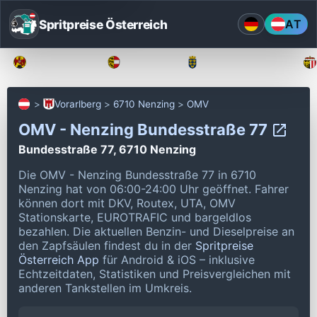
Spritpreise Österreich
AT
Burgenland
Kärnten
Niederösterreich
Vorarlberg
6710 Nenzing
OMV
OMV - Nenzing Bundesstraße 77
Bundesstraße 77, 6710 Nenzing
Die OMV - Nenzing Bundesstraße 77 in 6710
Nenzing hat von 06:00-24:00 Uhr geöffnet.
Fahrer
können dort mit DKV, Routex, UTA, OMV
Stationskarte, EUROTRAFIC und bargeldlos
bezahlen.
Die aktuellen Benzin- und Dieselpreise an
den Zapfsäulen findest du in der
Spritpreise
Österreich App
für Android & iOS – inklusive
Echtzeitdaten, Statistiken und Preisvergleichen mit
anderen Tankstellen im Umkreis.