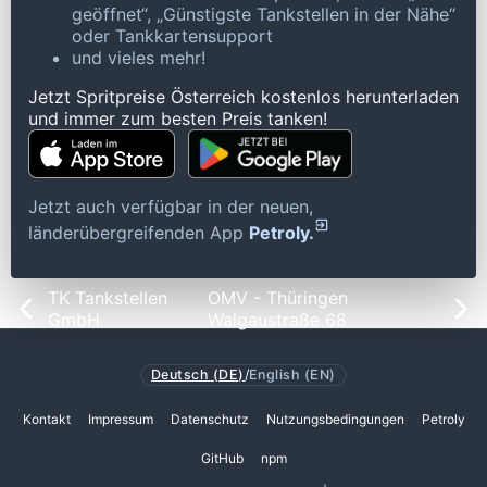
geöffnet“, „Günstigste Tankstellen in der Nähe“
oder Tankkartensupport
und vieles mehr!
Jetzt Spritpreise Österreich kostenlos herunterladen
und immer zum besten Preis tanken!
Jetzt auch verfügbar in der neuen,
länderübergreifenden App
Petroly.
TK Tankstellen
OMV - Thüringen
GmbH
Walgaustraße 68
Deutsch (DE)
/
English (EN)
Kontakt
Impressum
Datenschutz
Nutzungsbedingungen
Petroly
GitHub
npm