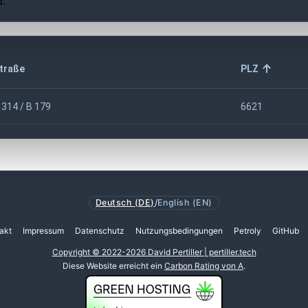
d:
traße
PLZ
 314 / B 179
6621
Deutsch (DE)
/
English (EN)
akt
Impressum
Datenschutz
Nutzungsbedingungen
Petroly
GitHub
Copyright © 2022-2026 David Pertiller | pertiller.tech
Diese Website erreicht ein
Carbon Rating von A
.