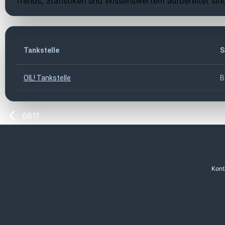
Trends, Statistiken und Wissenswertem aufbereitet sin
Tankstelle
S
OIL! Tankstelle
B
6611
Kont