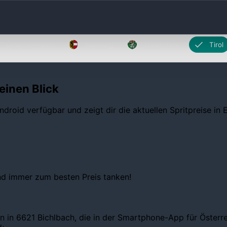
Oberösterreich
Salzburg
Steiermark
Tirol
einen Blick
ndroid verfügbar und zeigt dir die aktuellen Spritpreise in
und immer zum besten Preis tanken!
n in 6621 Bichlbach, die in der Smartphone-App für Österrei