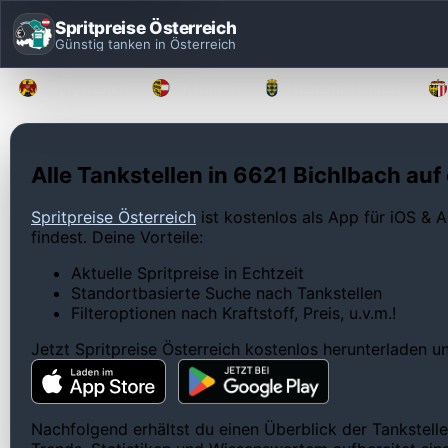
Spritpreise Österreich
Günstig tanken in Österreich
Burgenland
Kärnten
Niederösterreich
Alle Tankstellen in 6621 Bichlbach auf 
Spritpreise Österreich
ist kostenlos als App für iOS & A
findest. Deine Vorteile:
Aktuelle Spritpreise in Echtzeit
Standortbasierte Suche nach Tankstellen
Filteroptionen nach Kraftstoff, Preis, u.v.m.!
Jetzt Spritpreise Österreich kostenlos herunterladen 
Nachfolgend erhältst du einen Überblick der Tankstelle