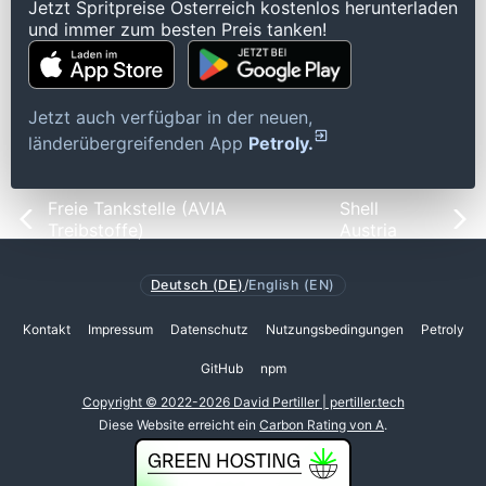
Jetzt Spritpreise Österreich kostenlos herunterladen
und immer zum besten Preis tanken!
Jetzt auch verfügbar in der neuen,
länderübergreifenden App
Petroly.
Freie Tankstelle (AVIA
Shell
Treibstoffe)
Austria
Deutsch (DE)
/
English (EN)
Kontakt
Impressum
Datenschutz
Nutzungsbedingungen
Petroly
GitHub
npm
Copyright © 2022-2026 David Pertiller | pertiller.tech
Diese Website erreicht ein
Carbon Rating von A
.