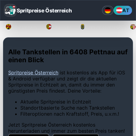
Spritpreise Österreich
AT
Burgenland
Kärnten
Niederösterreich
Alle Tankstellen in 6408 Pettnau auf
einen Blick
Spritpreise Österreich
ist kostenlos als App für iOS
& Android verfügbar und zeigt dir die aktuellen
Spritpreise in Echtzeit an, damit du immer den
günstigsten Preis findest. Deine Vorteile:
Aktuelle Spritpreise in Echtzeit
Standortbasierte Suche nach Tankstellen
Filteroptionen nach Kraftstoff, Preis, u.v.m.!
Jetzt Spritpreise Österreich kostenlos
herunterladen und immer zum besten Preis tanken!