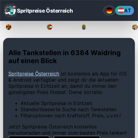
Spritpreise Österreich
AT
Burgenland
Kärnten
Niederösterreich
Alle Tankstellen in 6384 Waidring
auf einen Blick
Spritpreise Österreich
ist kostenlos als App für iOS
& Android verfügbar und zeigt dir die aktuellen
Spritpreise in Echtzeit an, damit du immer den
günstigsten Preis findest. Deine Vorteile:
Aktuelle Spritpreise in Echtzeit
Standortbasierte Suche nach Tankstellen
Filteroptionen nach Kraftstoff, Preis, u.v.m.!
Jetzt Spritpreise Österreich kostenlos
herunterladen und immer zum besten Preis tanken!