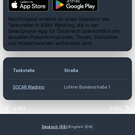
Nachfolgend erhältst du einen Überblick der
Tankstellen in 6384 Waidring, die in der
Smartphone-App für Österreich übersichtlich mit
aktuellen Preisinformationen, Trends, Statistiken
und Wissenswertem aufbereitet sind:
Tankstelle
Straße
SOCAR Waidring
Loferer Bundesstraße 1
6383
6385
Deutsch (DE)
/
English (EN)