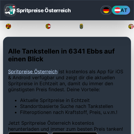
Spritpreise Österreich
AT
Burgenland
Kärnten
Niederösterreich
Alle Tankstellen in 6341 Ebbs auf
einen Blick
Spritpreise Österreich
ist kostenlos als App für iOS
& Android verfügbar und zeigt dir die aktuellen
Spritpreise in Echtzeit an, damit du immer den
günstigsten Preis findest. Deine Vorteile:
Aktuelle Spritpreise in Echtzeit
Standortbasierte Suche nach Tankstellen
Filteroptionen nach Kraftstoff, Preis, u.v.m.!
Jetzt Spritpreise Österreich kostenlos
herunterladen und immer zum besten Preis tanken!