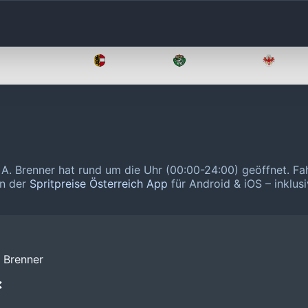
Oberösterreich
Salzburg
Steiermark
Tirol
. Brenner hat rund um die Uhr (00:00-24:00) geöffnet.
Fa
in der
Spritpreise Österreich App
für Android & iOS – inklusi
 Brenner
❌