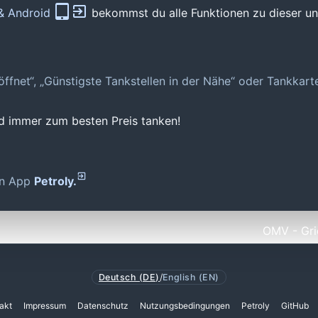
 & Android
bekommst du alle Funktionen zu dieser und
geöffnet“, „Günstigste Tankstellen in der Nähe“ oder Tankkar
nd immer zum besten Preis tanken!
den App
Petroly.
OMV - Gri
Deutsch (DE)
/
English (EN)
akt
Impressum
Datenschutz
Nutzungsbedingungen
Petroly
GitHub