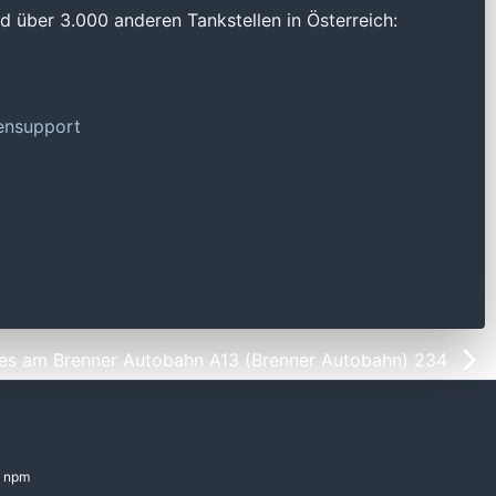
 über 3.000 anderen Tankstellen in Österreich:
tensupport
es am Brenner Autobahn A13 (Brenner Autobahn) 234
npm