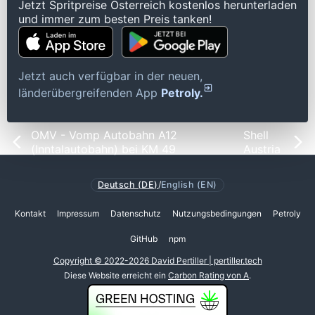
Jetzt Spritpreise Österreich kostenlos herunterladen
und immer zum besten Preis tanken!
Jetzt auch verfügbar in der neuen,
länderübergreifenden App
Petroly.
OMV - Vomp Autobahn A12
Shell
(Inntalautobahn) bei KM 49
Austria
Deutsch (DE)
/
English (EN)
Kontakt
Impressum
Datenschutz
Nutzungsbedingungen
Petroly
GitHub
npm
Copyright © 2022-2026 David Pertiller | pertiller.tech
Diese Website erreicht ein
Carbon Rating von A
.