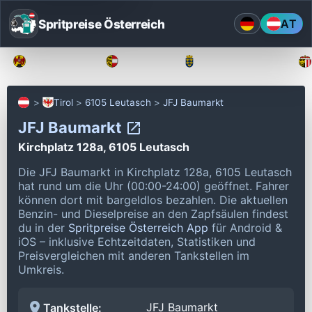
Spritpreise Österreich
AT
Burgenland
Kärnten
Niederösterreich
Tirol
6105 Leutasch
JFJ Baumarkt
JFJ Baumarkt
Kirchplatz 128a, 6105 Leutasch
Die JFJ Baumarkt in Kirchplatz 128a, 6105 Leutasch
hat rund um die Uhr (00:00-24:00) geöffnet.
Fahrer
können dort mit bargeldlos bezahlen.
Die aktuellen
Benzin- und Dieselpreise an den Zapfsäulen findest
du in der
Spritpreise Österreich App
für Android &
iOS – inklusive Echtzeitdaten, Statistiken und
Preisvergleichen mit anderen Tankstellen im
Umkreis.
JFJ Baumarkt
Tankstelle: