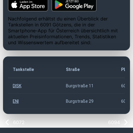
Nachfolgend erhältst du einen Überblick der
Tankstellen in 6091 Götzens, die in der
Smartphone-App für Österreich übersichtlich mit
aktuellen Preisinformationen, Trends, Statistiken
und Wissenswertem aufbereitet sind:
Tankstelle
Straße
PLZ
DISK
Burgstraße 11
6091
ENI
Burgstraße 29
6091
6072
6094