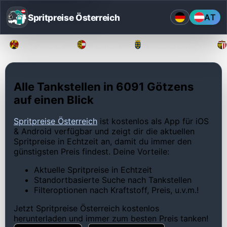
Spritpreise Österreich
AT
Burgenland
Kärnten
Niederösterreich
Alle Tankstellen in 6091 Götzens
auf einen Blick
Spritpreise Österreich
ist kostenlos als App für iOS
& Android verfügbar und zeigt dir die aktuellen
Spritpreise in Echtzeit an, damit du immer den
günstigsten Preis findest. Deine Vorteile:
Aktuelle Spritpreise in Echtzeit
Standortbasierte Suche nach Tankstellen
Filteroptionen nach Kraftstoff, Preis, u.v.m.!
Jetzt Spritpreise Österreich kostenlos
herunterladen und immer zum besten Preis tanken!