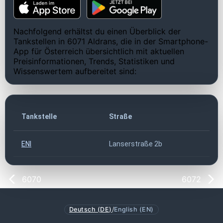
Nachfolgend erhältst du einen Überblick der
Tankstellen in 6071 Aldrans, die in der Smartphone-
App für Österreich übersichtlich mit aktuellen
Preisinformationen, Trends, Statistiken und
Wissenswertem aufbereitet sind:
Tankstelle
Straße
PLZ
ENI
Lanserstraße 2b
607
6070
6072
Deutsch (DE)
/
English (EN)