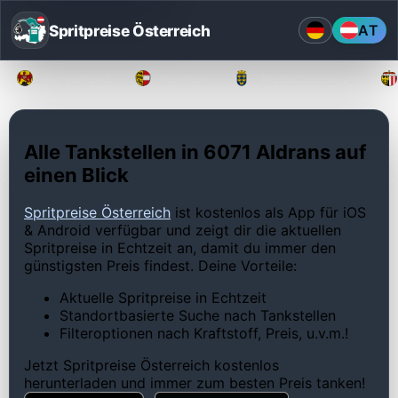
Spritpreise Österreich
AT
Burgenland
Kärnten
Niederösterreich
Alle Tankstellen in 6071 Aldrans auf
einen Blick
Spritpreise Österreich
ist kostenlos als App für iOS
& Android verfügbar und zeigt dir die aktuellen
Spritpreise in Echtzeit an, damit du immer den
günstigsten Preis findest. Deine Vorteile:
Aktuelle Spritpreise in Echtzeit
Standortbasierte Suche nach Tankstellen
Filteroptionen nach Kraftstoff, Preis, u.v.m.!
Jetzt Spritpreise Österreich kostenlos
herunterladen und immer zum besten Preis tanken!