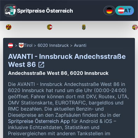
Spritpreise Österreich
AT
Burgenland
Kärnten
Niederösterreich
Tirol
6020 Innsbruck
Avanti
AVANTI - Innsbruck Andechsstraße
West 86
Andechsstraße West 86, 6020 Innsbruck
Die AVANTI - Innsbruck Andechsstraße West 86 in
6020 Innsbruck hat rund um die Uhr (00:00-24:00)
geöffnet.
Fahrer können dort mit DKV, Routex, UTA,
OMV Stationskarte, EUROTRAFIC, bargeldlos und
RMC bezahlen.
Die aktuellen Benzin- und
Dieselpreise an den Zapfsäulen findest du in der
Spritpreise Österreich App
für Android & iOS –
inklusive Echtzeitdaten, Statistiken und
Preisvergleichen mit anderen Tankstellen im