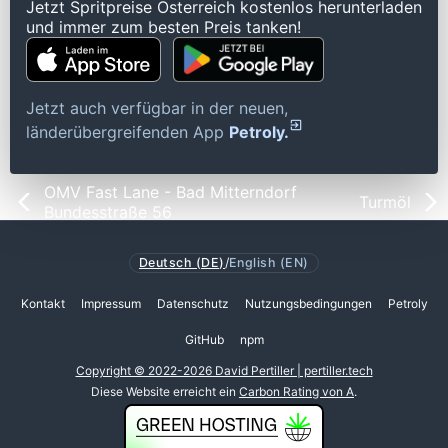
Jetzt Spritpreise Österreich kostenlos herunterladen
und immer zum besten Preis tanken!
Jetzt auch verfügbar in der neuen,
länderübergreifenden App
Petroly.
OMV Fast Lane - Bad Mitterndorf
Turmöl
Bundesstraße 56
Deutsch (DE)
/
English (EN)
Kontakt
Impressum
Datenschutz
Nutzungsbedingungen
Petroly
GitHub
npm
Copyright © 2022-2026 David Pertiller | pertiller.tech
Diese Website erreicht ein
Carbon Rating von A
.