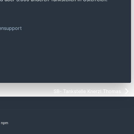
tensupport
SB- Tankstelle Knerzl Thomas
npm