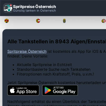
Spritpreise Österreich
Günstig tanken in Österreich
Burgenland
Kärnten
Niederösterreich
Alle Tankstellen in 8943 Aigen/Ennstal
Spritpreise Österreich
ist kostenlos als App für iOS & A
findest. Deine Vorteile:
Aktuelle Spritpreise in Echtzeit
Standortbasierte Suche nach Tankstellen
Filteroptionen nach Kraftstoff, Preis, u.v.m.!
Jetzt Spritpreise Österreich kostenlos herunterladen 
Nachfolgend erhältst du einen Überblick der Tankstelle