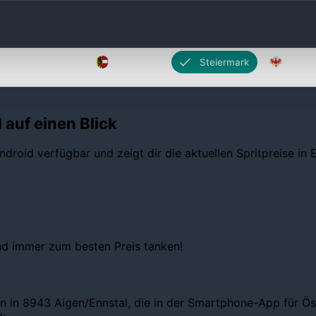
Oberösterreich
Salzburg
Steiermark
Tirol
 auf einen Blick
ndroid verfügbar und zeigt dir die aktuellen Spritpreise in
und immer zum besten Preis tanken!
n in 8943 Aigen/Ennstal, die in der Smartphone-App für Öste