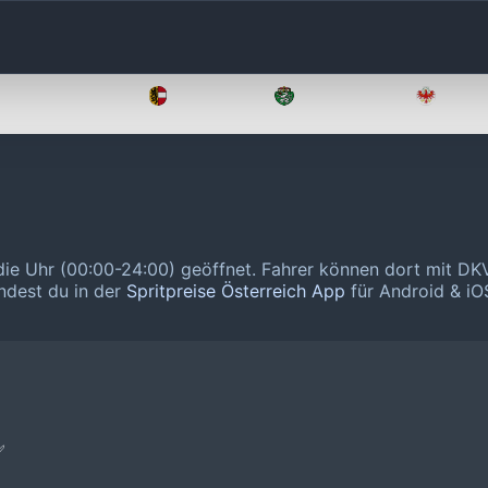
Oberösterreich
Salzburg
Steiermark
Tirol
die Uhr (00:00-24:00) geöffnet.
Fahrer können dort mit DKV
indest du in der
Spritpreise Österreich App
für Android & iOS
✅