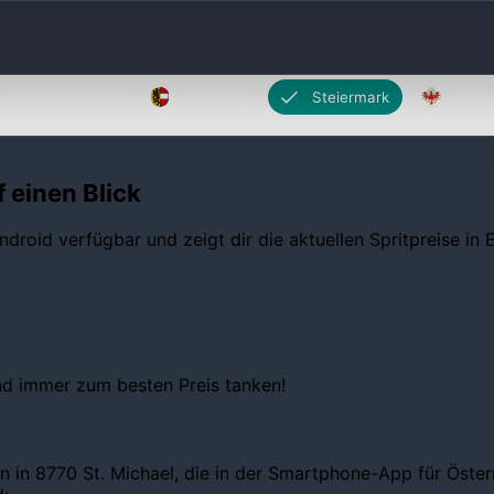
Oberösterreich
Salzburg
Steiermark
Tirol
f einen Blick
ndroid verfügbar und zeigt dir die aktuellen Spritpreise in
und immer zum besten Preis tanken!
n in 8770 St. Michael, die in der Smartphone-App für Österr