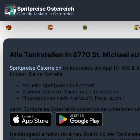
Spritpreise Österreich
Günstig tanken in Österreich
Burgenland
Kärnten
Niederösterreich
Alle Tankstellen in 8770 St. Michael au
Spritpreise Österreich
ist kostenlos als App für iOS & A
findest. Deine Vorteile:
Aktuelle Spritpreise in Echtzeit
Standortbasierte Suche nach Tankstellen
Filteroptionen nach Kraftstoff, Preis, u.v.m.!
Jetzt Spritpreise Österreich kostenlos herunterladen 
Nachfolgend erhältst du einen Überblick der Tankstelle