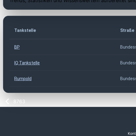
Trends, Statistiken und Wissenswertem aufbereitet sin
Tankstelle
Straße
BP
Bundes
IQ Tankstelle
Bundess
Rumpold
Bundes
8763
Kont