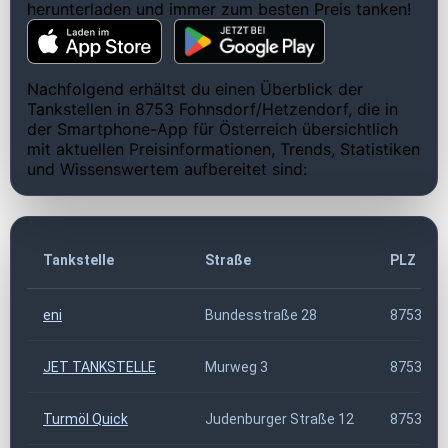
herunterladen und immer zum besten Preis tanken!
Nachfolgend erhältst du einen Überblick der
Tankstellen in 8753 Fohnsdorf/Hetzendorf, die in
der Smartphone-App für Österreich übersichtlich
mit aktuellen Preisinformationen, Trends, Statistiken
und Wissenswertem aufbereitet sind:
Tankstelle
Straße
PLZ
eni
Bundesstraße 28
8753
JET TANKSTELLE
Murweg 3
8753
Turmöl Quick
Judenburger Straße 12
8753