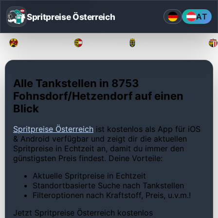
Spritpreise Österreich
AT
Burgenland
Kärnten
Niederösterreich
Alle Tankstellen in 8753
Fohnsdorf/Hetzendorf auf einen
Blick
Spritpreise Österreich
ist kostenlos als App für iOS
& Android verfügbar und zeigt dir die aktuellen
Spritpreise in Echtzeit an, damit du immer den
günstigsten Preis findest. Deine Vorteile:
Aktuelle Spritpreise in Echtzeit
Standortbasierte Suche nach Tankstellen
Filteroptionen nach Kraftstoff, Preis, u.v.m.!
Jetzt Spritpreise Österreich kostenlos