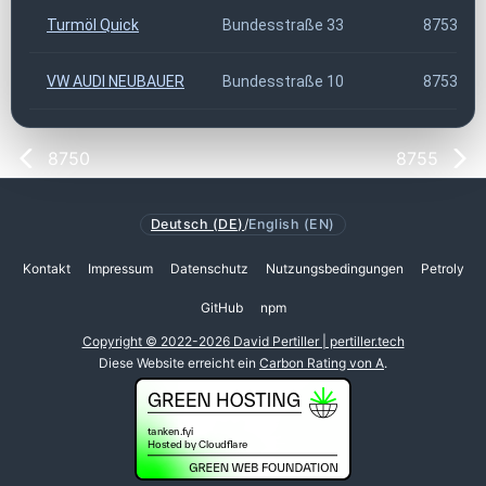
Turmöl Quick
Bundesstraße 33
8753
VW AUDI NEUBAUER
Bundesstraße 10
8753
8750
8755
Deutsch (DE)
/
English (EN)
Kontakt
Impressum
Datenschutz
Nutzungsbedingungen
Petroly
GitHub
npm
Copyright © 2022-2026 David Pertiller | pertiller.tech
Diese Website erreicht ein
Carbon Rating von A
.