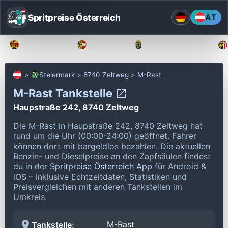
Spritpreise Österreich
AT
Burgenland
Kärnten
Niederösterreich
Steiermark
8740 Zeltweg
M-Rast
M-Rast Tankstelle
Haupstraße 242, 8740 Zeltweg
Die M-Rast in Haupstraße 242, 8740 Zeltweg hat
rund um die Uhr (00:00-24:00) geöffnet.
Fahrer
können dort mit bargeldlos bezahlen.
Die aktuellen
Benzin- und Dieselpreise an den Zapfsäulen findest
du in der
Spritpreise Österreich App
für Android &
iOS – inklusive Echtzeitdaten, Statistiken und
Preisvergleichen mit anderen Tankstellen im
Umkreis.
M-Rast
Tankstelle: