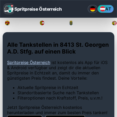
Spritpreise Österreich
AT
Burgenland
Kärnten
Niederösterreich
Alle Tankstellen in 8413 St. Georgen
A.D. Stfg. auf einen Blick
Spritpreise Österreich
ist kostenlos als App für iOS
& Android verfügbar und zeigt dir die aktuellen
Spritpreise in Echtzeit an, damit du immer den
günstigsten Preis findest. Deine Vorteile:
Aktuelle Spritpreise in Echtzeit
Standortbasierte Suche nach Tankstellen
Filteroptionen nach Kraftstoff, Preis, u.v.m.!
Jetzt Spritpreise Österreich kostenlos
herunterladen und immer zum besten Preis tanken!