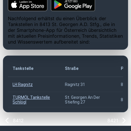
Nachfolgend erhältst du einen Überblick der
Tankstellen in 8413 St. Georgen A.D. Stfg., die in
der Smartphone-App für Österreich übersichtlich
mit aktuellen Preisinformationen, Trends, Statistiken
und Wissenswertem aufbereitet sind:
Tankstelle
Straße
PLZ
LH Ragnitz
Ragnitz 31
8413
TURMÖL Tankstelle
St. Georgen An Der
8413
Schlögl
Stiefing 27
8412
8421