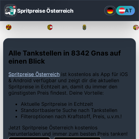
Spritpreise Österreich
AT
Burgenland
Kärnten
Niederösterreich
Alle Tankstellen in 8342 Gnas auf
einen Blick
Spritpreise Österreich
ist kostenlos als App für iOS
& Android verfügbar und zeigt dir die aktuellen
Spritpreise in Echtzeit an, damit du immer den
günstigsten Preis findest. Deine Vorteile:
Aktuelle Spritpreise in Echtzeit
Standortbasierte Suche nach Tankstellen
Filteroptionen nach Kraftstoff, Preis, u.v.m.!
Jetzt Spritpreise Österreich kostenlos
herunterladen und immer zum besten Preis tanken!