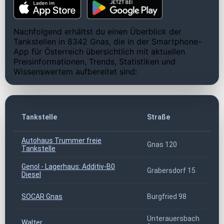
Nachfolgend erhältst du einen Überblick der
Tankstellen in 8342 Gnas, die in der Smartphone-
App für Österreich übersichtlich mit aktuellen
Preisinformationen, Trends, Statistiken und
Wissenswertem aufbereitet sind:
Tankstelle
Straße
P
Autohaus Trummer freie
Gnas 120
8
Tankstelle
Genol - Lagerhaus: Additiv-B0
Grabersdorf 15
8
Diesel
SOCAR Gnas
Burgfried 98
8
Unterauersbach
Walter
8