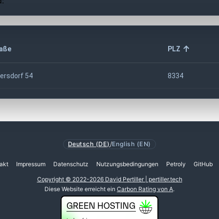
d:
aße
PLZ
ersdorf 54
8334
Deutsch (DE)
/
English (EN)
akt
Impressum
Datenschutz
Nutzungsbedingungen
Petroly
GitHub
Copyright © 2022-2026 David Pertiller | pertiller.tech
Diese Website erreicht ein
Carbon Rating von A
.