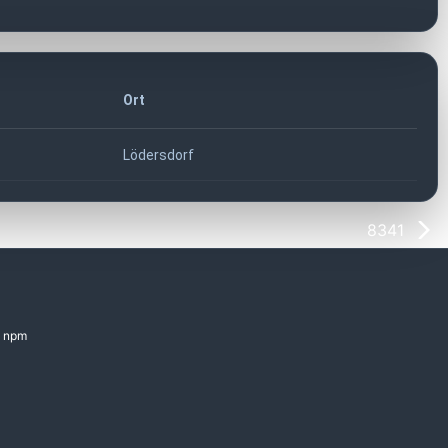
Ort
Lödersdorf
8341
npm