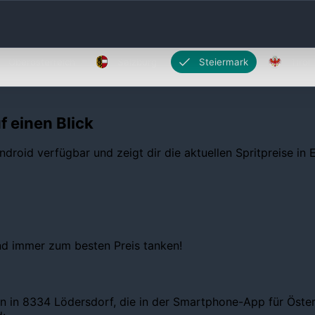
Oberösterreich
Salzburg
Steiermark
Tirol
f einen Blick
ndroid verfügbar und zeigt dir die aktuellen Spritpreise in
und immer zum besten Preis tanken!
n in 8334 Lödersdorf, die in der Smartphone-App für Österr