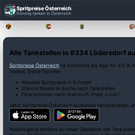
Spritpreise Österreich
Günstig tanken in Österreich
Burgenland
Kärnten
Niederösterreich
Alle Tankstellen in 8334 Lödersdorf au
Spritpreise Österreich
ist kostenlos als App für iOS & A
findest. Deine Vorteile:
Aktuelle Spritpreise in Echtzeit
Standortbasierte Suche nach Tankstellen
Filteroptionen nach Kraftstoff, Preis, u.v.m.!
Jetzt Spritpreise Österreich kostenlos herunterladen 
Nachfolgend erhältst du einen Überblick der Tankstelle