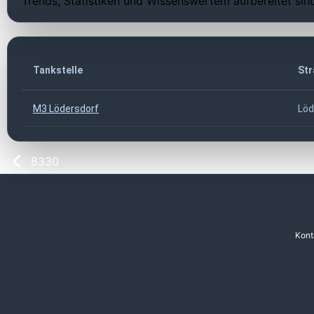
Trends, Statistiken und Wissenswertem aufbereitet sin
Tankstelle
Str
M3 Lödersdorf
Löd
8330
Kont