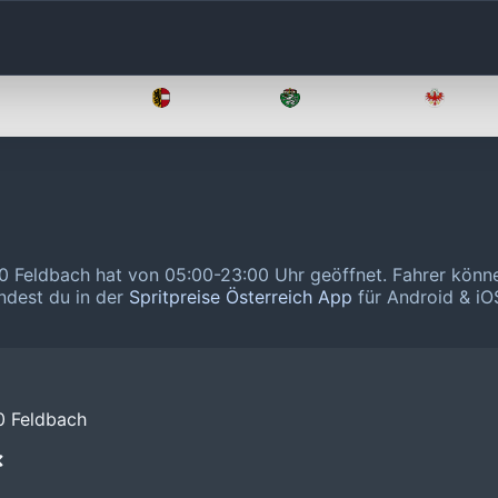
Oberösterreich
Salzburg
Steiermark
Tirol
0 Feldbach hat von 05:00-23:00 Uhr geöffnet.
Fahrer könn
indest du in der
Spritpreise Österreich App
für Android & iOS
0 Feldbach
❌