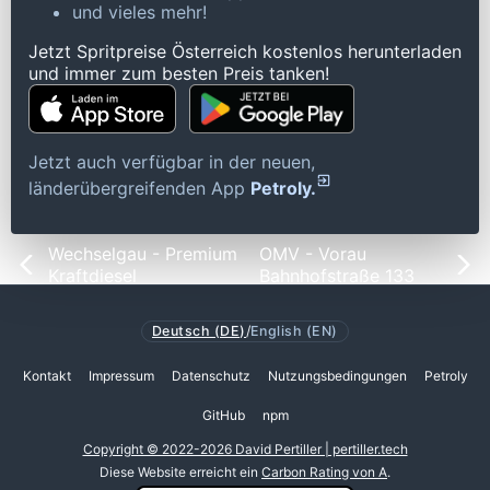
und vieles mehr!
Jetzt Spritpreise Österreich kostenlos herunterladen
und immer zum besten Preis tanken!
Jetzt auch verfügbar in der neuen,
länderübergreifenden App
Petroly.
Wechselgau - Premium
OMV - Vorau
Kraftdiesel
Bahnhofstraße 133
Deutsch (DE)
/
English (EN)
Kontakt
Impressum
Datenschutz
Nutzungsbedingungen
Petroly
GitHub
npm
Copyright © 2022-2026 David Pertiller | pertiller.tech
Diese Website erreicht ein
Carbon Rating von A
.