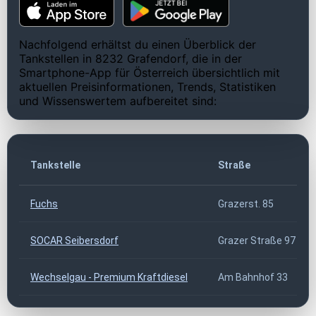
Nachfolgend erhältst du einen Überblick der
Tankstellen in 8232 Grafendorf, die in der
Smartphone-App für Österreich übersichtlich mit
aktuellen Preisinformationen, Trends, Statistiken
und Wissenswertem aufbereitet sind:
Tankstelle
Straße
Fuchs
Grazerst. 85
SOCAR Seibersdorf
Grazer Straße 97
Wechselgau - Premium Kraftdiesel
Am Bahnhof 33