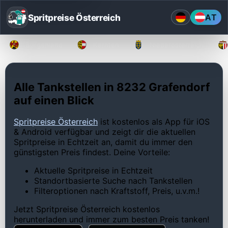
Spritpreise Österreich
AT
Burgenland
Kärnten
Niederösterreich
Alle Tankstellen in 8232 Grafendorf
auf einen Blick
Spritpreise Österreich
ist kostenlos als App für iOS
& Android verfügbar und zeigt dir die aktuellen
Spritpreise in Echtzeit an, damit du immer den
günstigsten Preis findest. Deine Vorteile:
Aktuelle Spritpreise in Echtzeit
Standortbasierte Suche nach Tankstellen
Filteroptionen nach Kraftstoff, Preis, u.v.m.!
Jetzt Spritpreise Österreich kostenlos
herunterladen und immer zum besten Preis tanken!