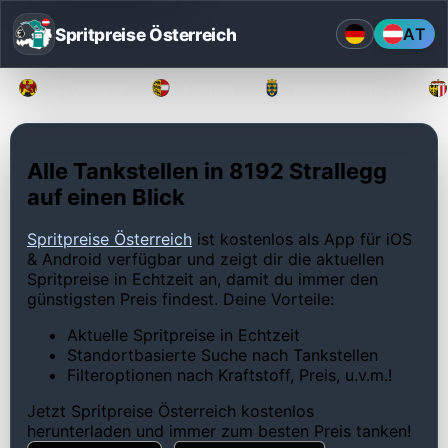
Spritpreise Österreich
AT
Burgenland
Kärnten
Niederösterreich
Alle Tankstellen in 8192 Strallegg
auf einen Blick
Spritpreise Österreich
ist kostenlos als App für iOS
& Android verfügbar und zeigt dir die aktuellen
Spritpreise in Echtzeit an, damit du immer den
günstigsten Preis findest. Deine Vorteile:
Aktuelle Spritpreise in Echtzeit
Standortbasierte Suche nach Tankstellen
Filteroptionen nach Kraftstoff, Preis, u.v.m.!
Jetzt Spritpreise Österreich kostenlos
herunterladen und immer zum besten Preis tanken!