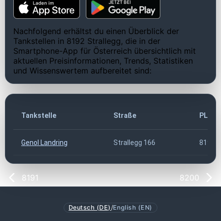
Nachfolgend erhältst du einen Überblick der
Tankstellen in 8192 Strallegg, die in der
Smartphone-App für Österreich übersichtlich mit
aktuellen Preisinformationen, Trends, Statistiken
und Wissenswertem aufbereitet sind:
Tankstelle
Straße
PLZ
Genol Landring
Strallegg 166
8192
8191
8200
Deutsch (DE)
/
English (EN)