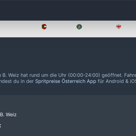
Oberösterreich
Salzburg
Steiermark
Tirol
th B. Weiz hat rund um die Uhr (00:00-24:00) geöffnet.
Fahr
indest du in der
Spritpreise Österreich App
für Android & iOS
 B. Weiz
❌