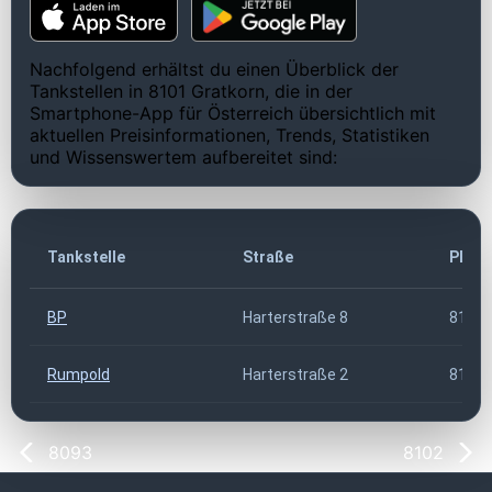
Nachfolgend erhältst du einen Überblick der
Tankstellen in 8101 Gratkorn, die in der
Smartphone-App für Österreich übersichtlich mit
aktuellen Preisinformationen, Trends, Statistiken
und Wissenswertem aufbereitet sind:
Tankstelle
Straße
PLZ
BP
Harterstraße 8
8101
Rumpold
Harterstraße 2
8101
8093
8102