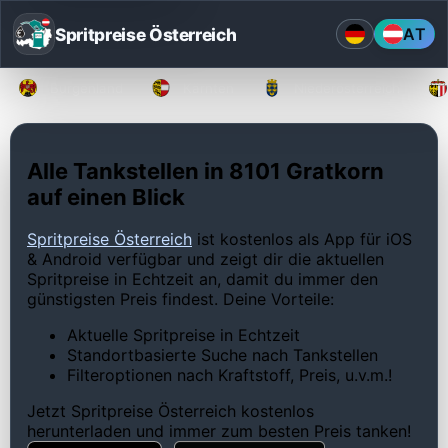
Spritpreise Österreich
AT
Burgenland
Kärnten
Niederösterreich
Alle Tankstellen in 8101 Gratkorn
auf einen Blick
Spritpreise Österreich
ist kostenlos als App für iOS
& Android verfügbar und zeigt dir die aktuellen
Spritpreise in Echtzeit an, damit du immer den
günstigsten Preis findest. Deine Vorteile:
Aktuelle Spritpreise in Echtzeit
Standortbasierte Suche nach Tankstellen
Filteroptionen nach Kraftstoff, Preis, u.v.m.!
Jetzt Spritpreise Österreich kostenlos
herunterladen und immer zum besten Preis tanken!