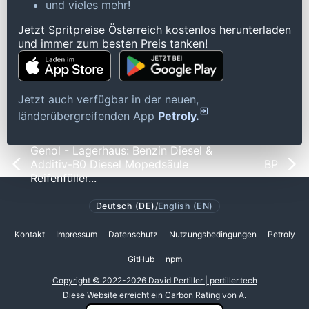
und vieles mehr!
Jetzt Spritpreise Österreich kostenlos herunterladen
und immer zum besten Preis tanken!
Jetzt auch verfügbar in der neuen,
länderübergreifenden App
Petroly.
Genol - Lagerhaus: Benzin Diesel &
Additiv-B0 Diesel Mopedsäule
BP
Reifenfüller...
Deutsch (DE)
/
English (EN)
Kontakt
Impressum
Datenschutz
Nutzungsbedingungen
Petroly
GitHub
npm
Copyright © 2022-2026 David Pertiller | pertiller.tech
Diese Website erreicht ein
Carbon Rating von A
.