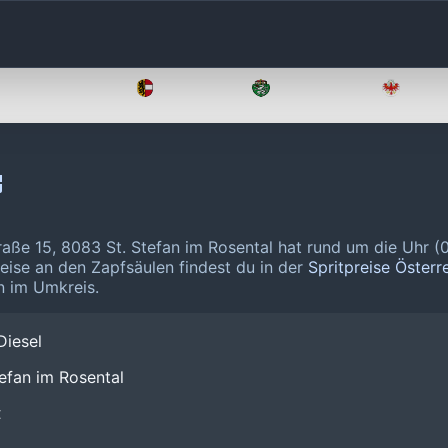
Oberösterreich
Salzburg
Steiermark
Tirol
raße 15, 8083 St. Stefan im Rosental hat rund um die Uhr 
reise an den Zapfsäulen findest du in der
Spritpreise Österr
n im Umkreis.
Diesel
efan im Rosental
❌