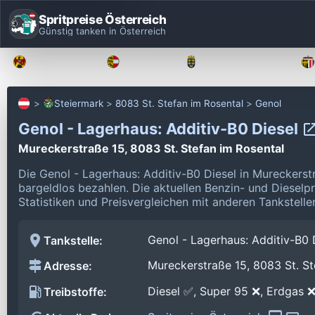
Spritpreise Österreich
Günstig tanken in Österreich
Burgenland
Kärnten
Niederösterreich
Steiermark
8083 St. Stefan im Rosental
Genol
Genol - Lagerhaus: Additiv-B0 Diesel
Mureckerstraße 15, 8083 St. Stefan im Rosental
Die Genol - Lagerhaus: Additiv-B0 Diesel in Mureckerst
bargeldlos bezahlen.
Die aktuellen Benzin- und Dieselp
Statistiken und Preisvergleichen mit anderen Tankstelle
Genol - Lagerhaus: Additiv-B0 
Tankstelle:
Mureckerstraße 15, 8083 St. St
Adresse:
Diesel ✅, Super 95 ❌, Erdgas 
Treibstoffe: