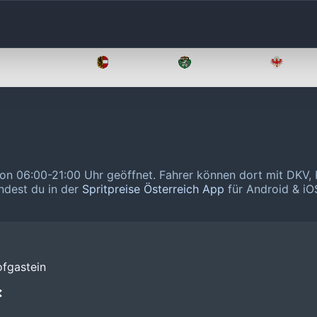
Oberösterreich
Salzburg
Steiermark
Tirol
von 06:00-21:00 Uhr geöffnet.
Fahrer können dort mit DKV, 
indest du in der
Spritpreise Österreich App
für Android & iOS
fgastein
❌