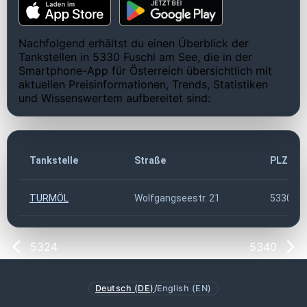
Nachfolgend erhältst du einen Überblick der
Tankstellen in 5330 Fuschl am See, die in der
Smartphone-App für Österreich übersichtlich mit
aktuellen Preisinformationen, Trends, Statistiken
und Wissenswertem aufbereitet sind:
Tankstelle
Straße
PLZ
TURMÖL
Wolfgangseestr. 21
5330
5324
5340
Deutsch (DE)
/
English (EN)