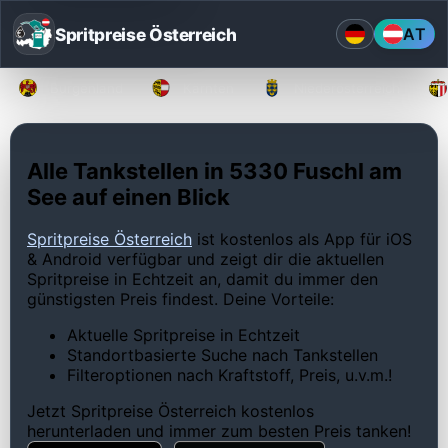
Spritpreise Österreich
AT
Burgenland
Kärnten
Niederösterreich
Alle Tankstellen in 5330 Fuschl am
See auf einen Blick
Spritpreise Österreich
ist kostenlos als App für iOS
& Android verfügbar und zeigt dir die aktuellen
Spritpreise in Echtzeit an, damit du immer den
günstigsten Preis findest. Deine Vorteile:
Aktuelle Spritpreise in Echtzeit
Standortbasierte Suche nach Tankstellen
Filteroptionen nach Kraftstoff, Preis, u.v.m.!
Jetzt Spritpreise Österreich kostenlos
herunterladen und immer zum besten Preis tanken!