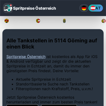
Spritpreise Österreich
AT
Burgenland
Kärnten
Niederösterreich
Alle Tankstellen in 5114 Göming auf
einen Blick
Spritpreise Österreich
ist kostenlos als App für iOS
& Android verfügbar und zeigt dir die aktuellen
Spritpreise in Echtzeit an, damit du immer den
günstigsten Preis findest. Deine Vorteile:
Aktuelle Spritpreise in Echtzeit
Standortbasierte Suche nach Tankstellen
Filteroptionen nach Kraftstoff, Preis, u.v.m.!
Jetzt Spritpreise Österreich kostenlos
herunterladen und immer zum besten Preis tanken!