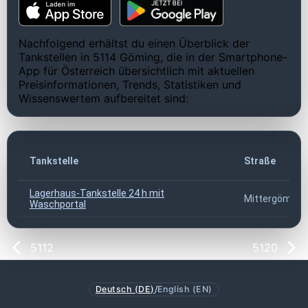
Nachfolgend erhältst du einen Überblick der
Tankstellen in 5114 Göming, die in der Smartphone-
App für Österreich übersichtlich mit aktuellen
Preisinformationen, Trends, Statistiken und
Wissenswertem aufbereitet sind:
Tankstelle
Straße
Lagerhaus-Tankstelle 24 h mit
Mittergöming 
Waschportal
5112
5120
Deutsch (DE)
/
English (EN)